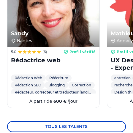
Sandy
Mathie
Nantes
Annecy
5.0
(6)
Profil vérifié
Profil v
Rédactrice web
UX Des
- Expe
utilisa
Rédaction Web
Réécriture
entretien u
Rédaction SEO
Blogging
Correction
recherche 
Rédacteur, correcteur et traducteur (anglais-français)
Design th
Content Marketing - Brand content
recherche 
À partir de
600 €
/jour
À
Digital content
slow content
recherche 
Copywriting
Experienc
Persona
TOUS LES TALENTS
user inter