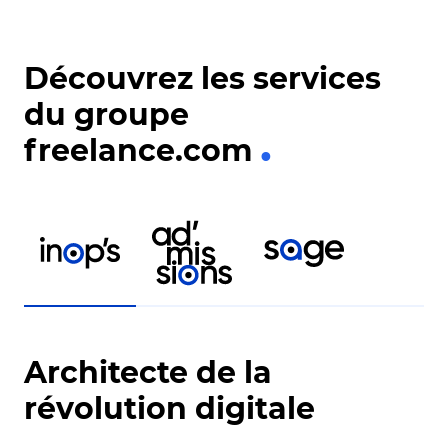
user journ
Méthode a
Questionn
Découvrez les services
du groupe
freelance.com
Architecte de la
révolution digitale