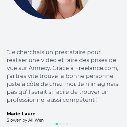
“B
sa
qu
co
qu
“Je cherchais un prestataire pour
pr
réaliser une vidéo et faire des prises de
co
vue sur Annecy. Grâce à Freelance.com,
pl
j'ai très vite trouvé la bonne personne
de
juste à côté de chez moi. Je n'imaginais
en
pas qu'il serait si facile de trouver un
et
professionnel aussi compétent !”
ch
Marie-Laure
Da
Slowen by All Wen
CEO