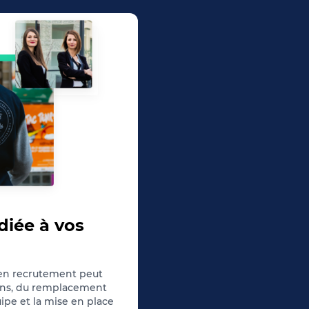
diée à vos
 en recrutement peut
ins, du remplacement
uipe et la mise en place