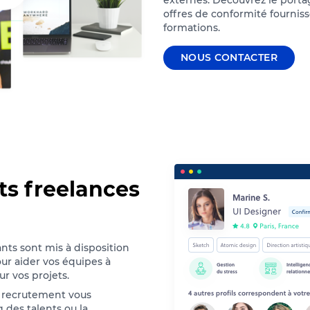
externes. Découvrez le portag
offres de conformité fourniss
formations.
NOUS CONTACTER
ts freelances
ts sont mis à disposition
ur aider vos équipes à
ur vos projets.
 recrutement vous
des talents ou la