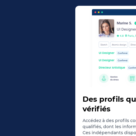
Des profils qu
vérifiés
Accédez à des profils c
qualifiés, dont les infor
Ces indépendants dispo