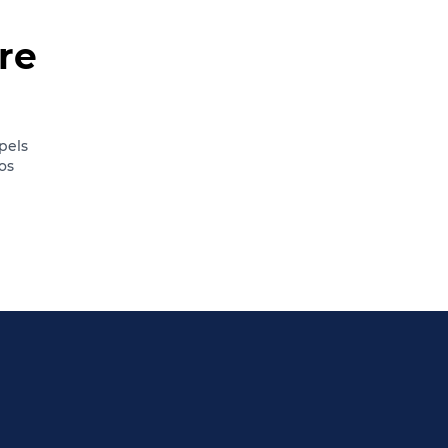
re
pels
os