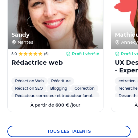
Sandy
Mathie
Nantes
Annecy
5.0
(6)
Profil vérifié
Profil v
Rédactrice web
UX Des
- Expe
utilisa
Rédaction Web
Réécriture
entretien u
Rédaction SEO
Blogging
Correction
recherche 
Rédacteur, correcteur et traducteur (anglais-français)
Design th
Content Marketing - Brand content
recherche 
À partir de
600 €
/jour
À
Digital content
slow content
recherche 
Copywriting
Experienc
Persona
TOUS LES TALENTS
user inter