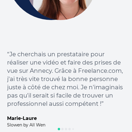
“B
sa
qu
co
qu
“Je cherchais un prestataire pour
pr
réaliser une vidéo et faire des prises de
co
vue sur Annecy. Grâce à Freelance.com,
pl
j'ai très vite trouvé la bonne personne
de
juste à côté de chez moi. Je n'imaginais
en
pas qu'il serait si facile de trouver un
et
professionnel aussi compétent !”
ch
Marie-Laure
Da
Slowen by All Wen
CEO