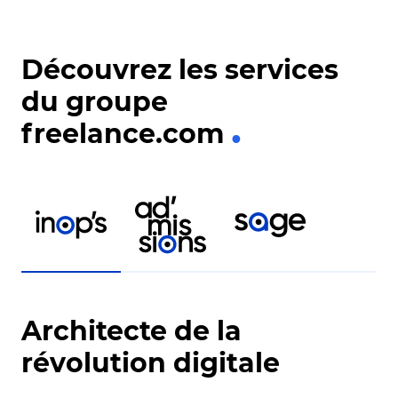
user journ
Méthode a
Questionn
Découvrez les services
du groupe
freelance.com
Architecte de la
révolution digitale