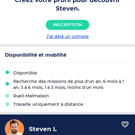
Créez votre profil pour découvrir
l'événementPréparation d'un calendrier
types à l'attent
Steven.
éditorial pour communiquer via un
BtoBRestructura
compte Instagram spécifique.Gestion
Internet sous W
des contenus vidéo (coordination de
le parcours clien
INSCRIPTION
l'équipe de réalisation)
pages marketing 
InternetCréation
J’ai déjà un compte
professionnelles
Disponibilité et mobilité
Disponible
Recherche des missions de plus d'un an, 6 mois à 1
an, 3 à 6 mois, 1 à 3 mois, moins d'un mois
Rueil-Malmaison
Travaille uniquement à distance
Steven L