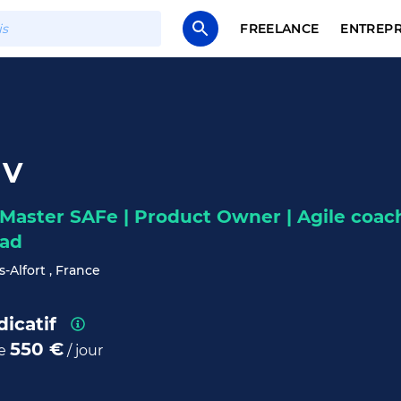
FREELANCE
ENTREPR
 V
Master SAFe | Product Owner | Agile coach
ad
-Alfort , France
dicatif
550 €
de
/ jour