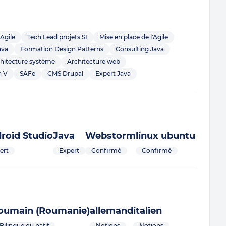
Agile
Tech Lead projets SI
Mise en place de l'Agile
ava
Formation Design Patterns
Consulting Java
hitecture système
Architecture web
n V
SAFe
CMS Drupal
Expert Java
roid Studio
Java
Webstorm
linux ubuntu
ert
Expert
Confirmé
Confirmé
oumain (Roumanie)
allemand
italien
Bilingue ou natif
Notions
Notions