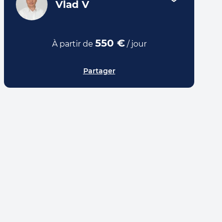
Vlad V
550 €
À partir de
/ jour
Partager