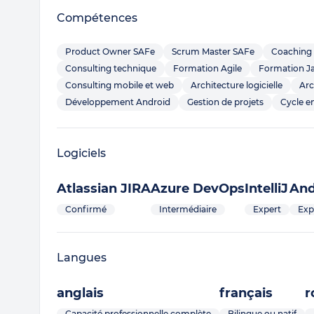
Compétences
Product Owner SAFe
Scrum Master SAFe
Coaching 
Consulting technique
Formation Agile
Formation J
Consulting mobile et web
Architecture logicielle
Arc
Développement Android
Gestion de projets
Cycle e
Logiciels
Atlassian JIRA
Azure DevOps
IntelliJ
And
Confirmé
Intermédiaire
Expert
Exp
Langues
anglais
français
r
Capacité professionnelle complète
Bilingue ou natif