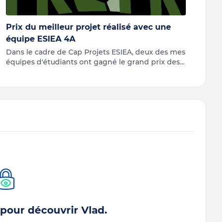
Prix du meilleur projet réalisé avec une
équipe ESIEA 4A
Dans le cadre de Cap Projets ESIEA, deux des mes
équipes d'étudiants ont gagné le grand prix des
meilleurs projets entreprise. Il s'agit de Freyr, une
solution d'automation des mesures des
paramètres climatiques dans les serres ou dans
l'agriculture dans le but de favoriser le
développement des cultures.Bravo à Florian
MORIN, Vincent TOLAZZI, Kilian RANNOU,
Mamadou-Moustapha SY et Yan VU QUOCH
KHANH.
 pour découvrir Vlad.