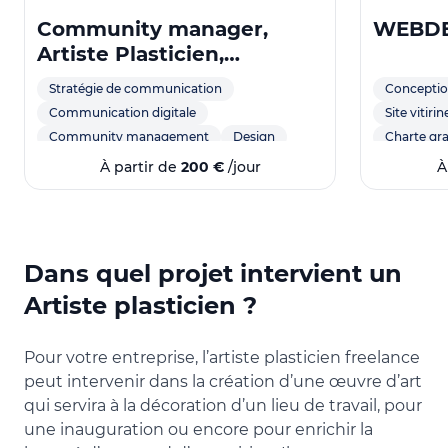
Community manager,
WEBDE
Artiste Plasticien,
Graphiste
Stratégie de communication
Conceptio
Communication digitale
Site vitirin
Community management
Design
Charte gr
Storytelling
design UI
Illustration
Duda
À partir de
200 €
/jour
À
créatrice de contenu
Maquettes
Gestion des réseaux sociaux
Instagram
Processus 
LinkedIn
Brand content
Identité vi
Site intern
Dans quel projet intervient un
HTML
Artiste plasticien ?
Pour votre entreprise, l’artiste plasticien freelance
peut intervenir dans la création d’une œuvre d’art
qui servira à la décoration d’un lieu de travail, pour
une inauguration ou encore pour enrichir la