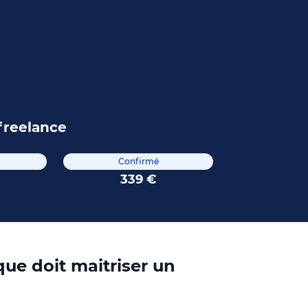
freelance
Confirmé
339 €
ue doit maitriser un