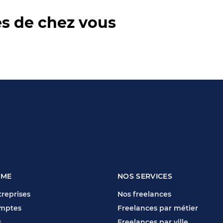
ès de chez vous
RME
NOS SERVICES
reprises
Nos freelances
mptes
Freelances par métier
s
Freelances par ville