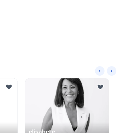
elisabete
Jad