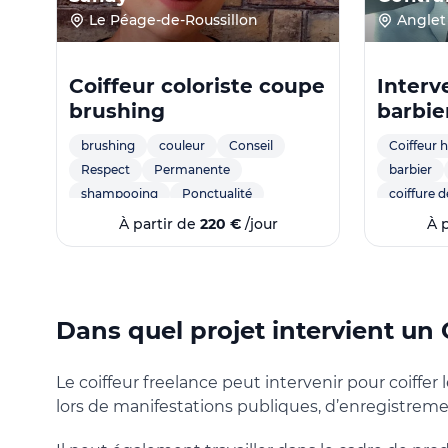
Le Péage-de-Roussillon
Anglet
Coiffeur coloriste coupe
Interv
brushing
barbie
brushing
couleur
Conseil
Coiffeur
Respect
Permanente
barbier
shampooing
Ponctualité
coiffure 
Souriante
Coupe femme
À partir de
220 €
/jour
À 
coupe homme
coupe enfant
Meches
Massage
Accueil
Autonomie
Professionnelle
motivée
rigoureuse
Mise en plis
Dans quel projet intervient un 
wavy
Le coiffeur freelance peut intervenir pour coiffer 
lors de manifestations publiques, d’enregistreme