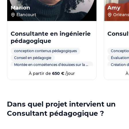
Marion
Amy
Élancourt
Orléan
Consultante en ingénierie
Consul
pédagogique
conception contenus pédagogiques
Concepti
Conseil en pédagogie
Évaluation
Montée en compétences d'équipes sur la conception
Création 
Ingénierie pédagogique
Gestion de
À partir de
650 €
/jour
À
Formation professionnelle
Formation
Conception
Évaluation
Dans quel projet intervient un
Formation
Consultant pédagogique ?
Didactique
Utilisatio
Élaboratio