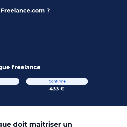
r Freelance.com ?
gue freelance
Confirmé
433 €
ue doit maitriser un