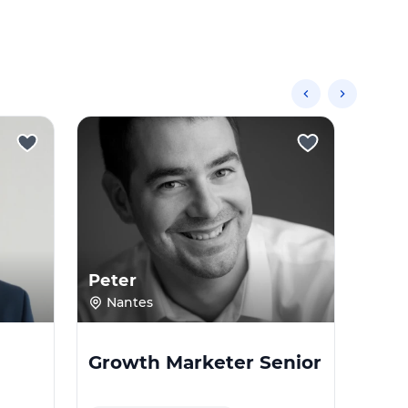
Peter
Est
Nantes
Mai
Growth Marketer Senior
Gro