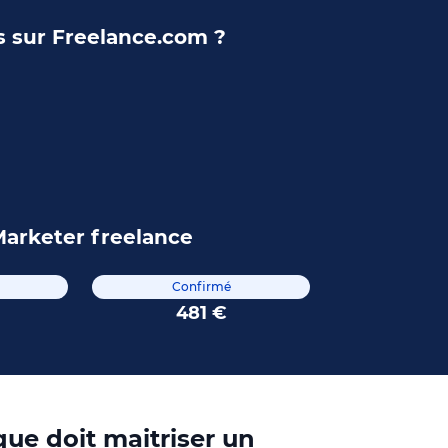
s sur Freelance.com ?
Marketer freelance
Confirmé
481 €
ue doit maitriser un