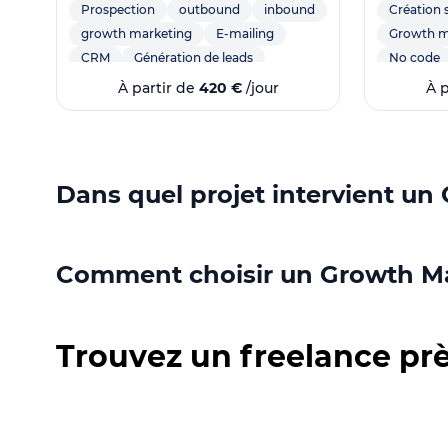
Prospection
outbound
inbound
Création s
growth marketing
E-mailing
Growth m
CRM
Génération de leads
No code
Marketing
lead gen
Automati
À partir de
420 €
/jour
À 
growth marketer
Web desi
lagrowthmachine
Hubspot
AARRR
active campaign
social selling
Site vitrin
Copywriting
LinkedIn
Acquisiti
Dans quel projet intervient un
Marketing Automation
Conversi
enrichissement
B2B
Landing 
mail automation
lead generation
Hubspot
Comment choisir un Growth Ma
lead trap
Blog
SEO
Référencement
nurturing
Trouvez un freelance pr