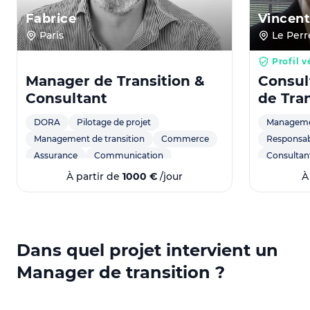
Fabrice
Vincen
Paris
Le Perr
Profil v
Manager de Transition &
Consul
Consultant
de Tran
DORA
Pilotage de projet
Managemen
Management de transition
Commerce
Responsa
Assurance
Communication
Consultant
Marketing
Stratégie
Comptabilité
Gestion de
À partir de
1000 €
/jour
À
Direction de projet
CRM
OAV
coaching
Carve-in
Processus
Cybersécurité
Gestion rel
PCA
Agile
DSI
Business Partner
Banque
Pilotage d
Dans quel projet intervient un
Managemen
Manager de transition ?
Pilotage d
Aisance à l
Grande dis