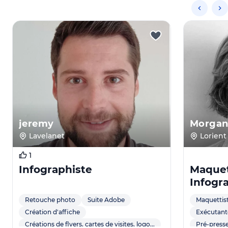
jeremy
Morgan
Lavelanet
Lorient
1
Infographiste
Maquet
Infogr
PAO
Retouche photo
Suite Adobe
Maquettis
Création d'affiche
Exécutan
Créations de flyers, cartes de visites, logo...
Pré-press