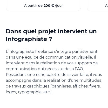
Réseaux sociaux
Maquettis
À partir de
200 €
/jour
À
Intelligence artificielle (IA)
Infograph
Stratégie de communication
Retouche
Cinema 4D
Twinmotion
Rendu 3D
Document
Post production vidéo
Post production
Stand
Dans quel projet intervient un
YouTube
TikTok
Brochure
Presse
Infographiste ?
Création de carte de visite
Instagram
Adobe Ph
Publicité Facebook
LinkedIn
Code typo
Communications d'entreprise
Communica
L’infographiste freelance s’intègre parfaitement
Chaîne gr
dans une équipe de communication visuelle. Il
Communica
intervient dans la réalisation de vos supports de
communication qui nécessite de la PAO.
Possédant une riche palette de savoir-faire, il vous
accompagne dans la réalisation d’une multitudes
de travaux graphiques (bannières, affiches, flyers,
logos, typographie, etc.).