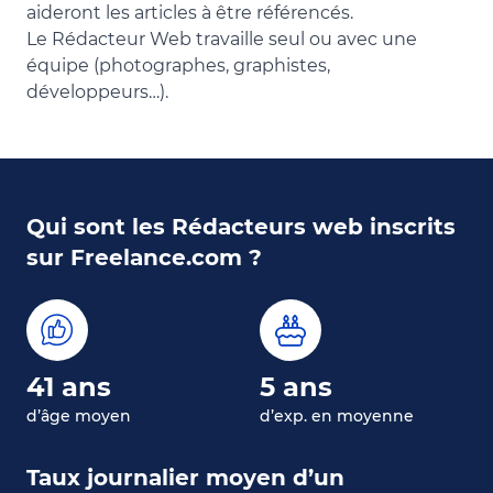
aideront les articles à être référencés.
Le Rédacteur Web travaille seul ou avec une
équipe (photographes, graphistes,
développeurs…).
Qui sont les Rédacteurs web inscrits
sur Freelance.com ?
41 ans
5 ans
d’âge moyen
d’exp. en moyenne
Taux journalier moyen d’un