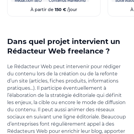
Rédaction SEO
Contenus Marketing
Suite Ado
Vente
E-comme
À partir de
150 €
/jour
À
redacteur
Sport aut
Optimisat
Storytelli
Dans quel projet intervient un
Rédacteur Web freelance ?
Le Rédacteur Web peut intervenir pour rédiger
du contenu lors de la création ou de la refonte
d’un site (articles, fiches produits, informations
pratiques…). Il participe éventuellement à
l’élaboration de la stratégie éditoriale qui définit
les enjeux, la cible ou encore le mode de diffusion
du contenu. Il peut aussi animer des réseaux
sociaux en suivant une ligne éditoriale. Beaucoup
d’entreprises font régulièrement appel à des
Rédacteurs Web pour enrichir leur blog, apporter