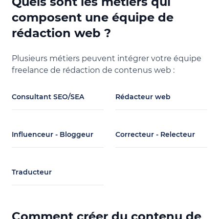
Quels sont les métiers qui
Stratégie m
Online Mark
composent une équipe de
Stratégie dig
rédaction web ?
Digital Mark
Création de 
Plusieurs métiers peuvent intégrer votre équipe
freelance de rédaction de contenus web :
Consultant SEO/SEA
Rédacteur web
Influenceur - Bloggeur
Correcteur - Relecteur
Traducteur
Comment créer du contenu de