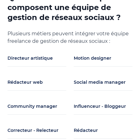
Création d'identité graphique
Communicati
composent une équipe de
Identité visuelle
Identité visu
gestion de réseaux sociaux ?
Identité de
Création de
Plusieurs métiers peuvent intégrer votre équipe
Charte grap
freelance de gestion de réseaux sociaux :
Direction ar
Musique
Directeur artistique
Motion designer
Adobe After 
Rédacteur web
Social media manager
Community manager
Influenceur - Bloggeur
Correcteur - Relecteur
Rédacteur