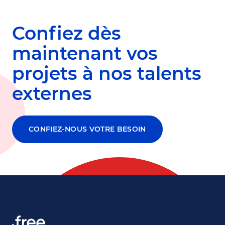
Confiez dès
maintenant vos
projets à nos talents
externes
CONFIEZ-NOUS VOTRE BESOIN