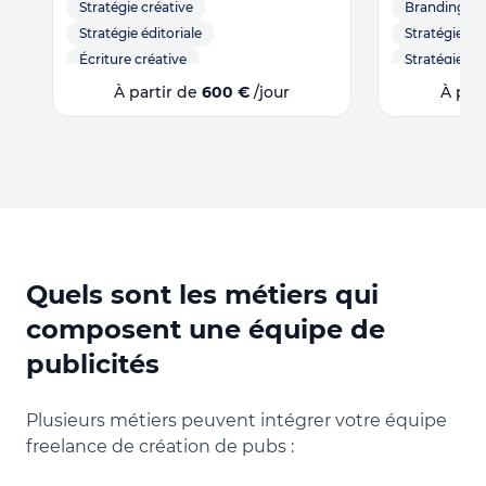
Stratégie créative
Branding
Stratégie éditoriale
Stratégie d
Écriture créative
Stratégie édi
Stratégie réseaux sociaux
Community
À partir de
600 €
/jour
À par
Stratégie social media
Écriture
Rédaction 
Copywriting
Facebook
Plan de com
LinkedIn
Instagram
Communicati
Social media management
Stratégies d
WordPress
Newsletter
Stratégie m
Site internet
YouTube
Communicati
Rédaction Web
Rédaction SEO
Rédaction p
Quels sont les métiers qui
Rédaction publicitaire
Rédaction de
Rédaction de scénarios
Rédaction d
composent une équipe de
Rédaction print et web
Stratégie d
publicités
Rédaction d'articles
Production 
Rédaction de contenus
Interview
Plusieurs métiers peuvent intégrer votre équipe
Interview vidéo
podcast
Réseaux soc
freelance de création de pubs :