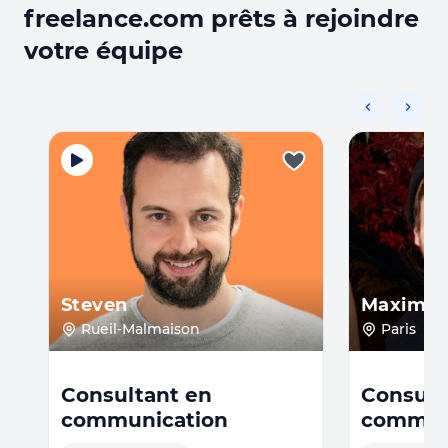
freelance.com prêts à rejoindre
votre équipe
Steven
Maxime
Rueil-Malmaison
Paris
Consultant en
Consult
communication
commun